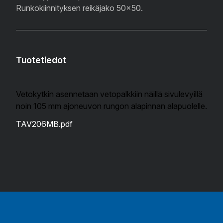
Runkokiinnityksen reikäjako 50x50.
Tuotetiedot
Vetokytkin asennetaan vetopalkkiin näillä sivulevyillä
noin 105 mm ajoneuvon rungon alapinnan alapuolelle.
TAV206MB.pdf