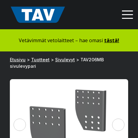
Hyppää
sisältöön
Vetävimmät vetolaitteet – hae omasi
tästä!
Etusivu
>
Tuotteet
>
Sivulevyt
>
TAV206MB
sivulevypari