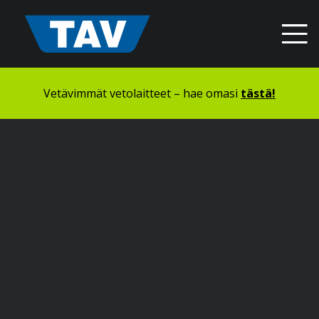
Hyppää
sisältöön
Vetävimmät vetolaitteet – hae omasi
tästä!