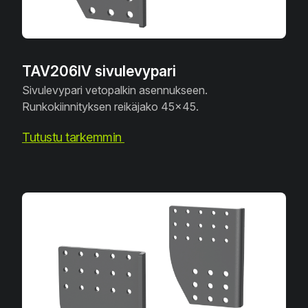
TAV206IV sivulevypari
Sivulevypari vetopalkin asennukseen.
Runkokiinnityksen reikäjako 45x45.
Tutustu tarkemmin