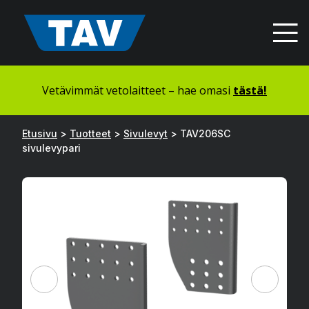
Hyppää
sisältöön
Vetävimmät vetolaitteet – hae omasi
tästä!
Etusivu
>
Tuotteet
>
Sivulevyt
>
TAV206SC
sivulevypari