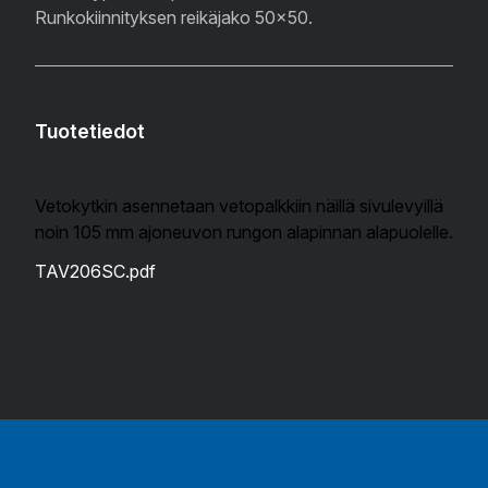
Runkokiinnityksen reikäjako 50x50.
Tuotetiedot
Vetokytkin asennetaan vetopalkkiin näillä sivulevyillä
noin 105 mm ajoneuvon rungon alapinnan alapuolelle.
TAV206SC.pdf