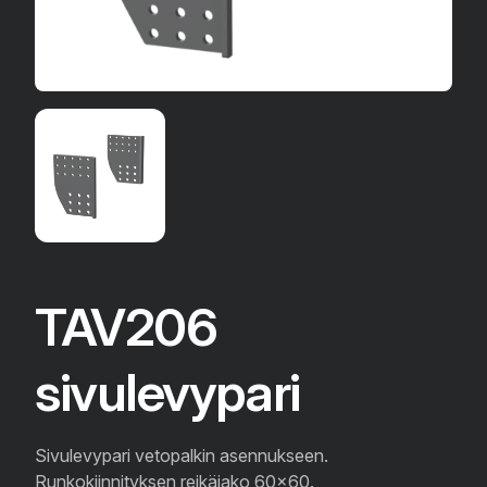
TAV206
sivulevypari
Sivulevypari vetopalkin asennukseen.
Runkokiinnityksen reikäjako 60x60.