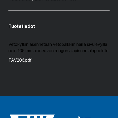
Tuotetiedot
Vetokytkin asennetaan vetopalkkiin näillä sivulevyillä
noin 105 mm ajoneuvon rungon alapinnan alapuolelle.
TAV206.pdf