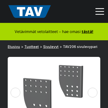
Hyppää
sisältöön
Vetävimmät vetolaitteet – hae omasi
tästä!
Etusivu
>
Tuotteet
>
Sivulevyt
>
TAV206 sivulevypari