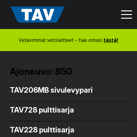
Hyppää
sisältöön
Vetävimmät vetolaitteet – hae omasi
tästä!
Ajoneuvo:
850
TAV206MB sivulevypari
TAV728 pulttisarja
TAV228 pulttisarja