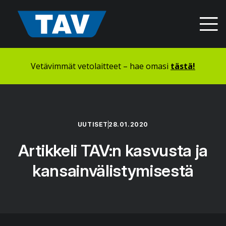
Hyppää
sisältöön
Vetävimmät vetolaitteet – hae omasi
tästä!
UUTISET
28.01.2020
Artikkeli TAV:n kasvusta ja
kansainvälistymisestä