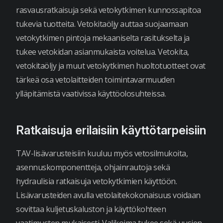
rasvausratkaisuja sekä vetokytkimen kunnossapitoa
tukevia tuotteita. Vetokitaöljy auttaa suojaamaan
vetokytkimen pintoja mekaaniselta rasitukselta ja
tukee vetokidan asianmukaista voitelua. Vetokita,
vetokitaöljy ja muut vetokytkimen huoltotuotteet ovat
tärkeä osa vetolaitteiden toimintavarmuuden
ylläpitämistä vaativissa käyttöolosuhteissa.
Ratkaisuja erilaisiin käyttötarpeisiin
TAV-lisävarusteisiin kuuluu myös vetosilmukoita,
asennuskomponentteja, ohjainrautoja sekä
hydraulisia ratkaisuja vetokytkimien käyttöön.
Lisävarusteiden avulla vetolaitekokonaisuus voidaan
sovittaa kuljetuskaluston ja käyttökohteen