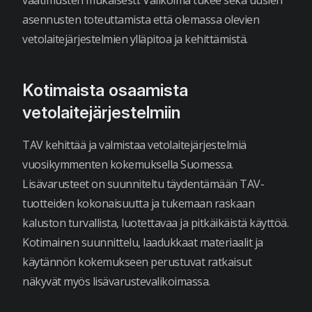
vaatimusten mukaisesti. Valikoima tukee sekä uusien
asennusten toteuttamista että olemassa olevien
vetolaitejärjestelmien ylläpitoa ja kehittämistä.
Kotimaista osaamista
vetolaitejärjestelmiin
TAV kehittää ja valmistaa vetolaitejärjestelmiä
vuosikymmenten kokemuksella Suomessa.
Lisävarusteet on suunniteltu täydentämään TAV-
tuotteiden kokonaisuutta ja tukemaan raskaan
kaluston turvallista, luotettavaa ja pitkäikäistä käyttöä.
Kotimainen suunnittelu, laadukkaat materiaalit ja
käytännön kokemukseen perustuvat ratkaisut
näkyvät myös lisävarustevalikoimassa.