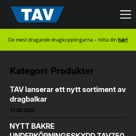
Hyppää
sisältöön
De mest dragande dragkopplingarna – hitta din
här!
Kategori:
Produkter
TAV lanserar ett nytt sortiment av
dragbalkar
17.02.2023
NYTT BAKRE
UNDERKÖRNINGSSKYDD TAV750