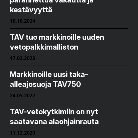
kestävyyttä
10.10.2024
TAV tuo markkinoille uuden
vetopalkkimalliston
17.02.2023
Markkinoille uusi taka-
alleajosuoja TAV750
24.05.2022
TAV-vetokytkimiin on nyt
saatavana alaohjainrauta
11.12.2020