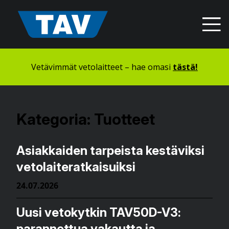
Hyppää
sisältöön
Vetävimmät vetolaitteet – hae omasi
tästä!
Kategoria:
Tuotteet
Asiakkaiden tarpeista kestäviksi
vetolaiteratkaisuiksi
24.07.2026
Uusi vetokytkin TAV50D-V3:
parannettua vakautta ja