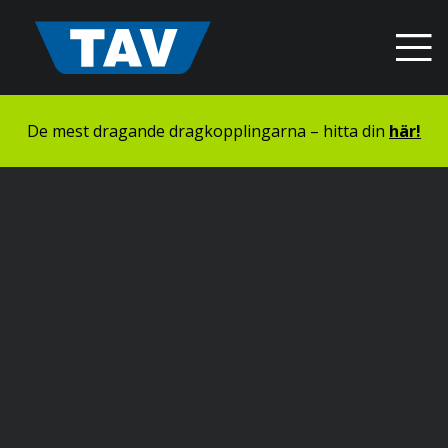
Hyppää
sisältöön
De mest dragande dragkopplingarna – hitta din
här!