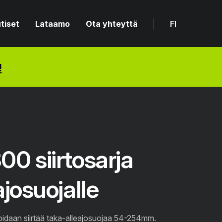
tiset
Lataamo
Ota yhteyttä
FI
!
0 siirtosarja
josuojalle
oidaan siirtää taka-alleajosuojaa 54-254mm.