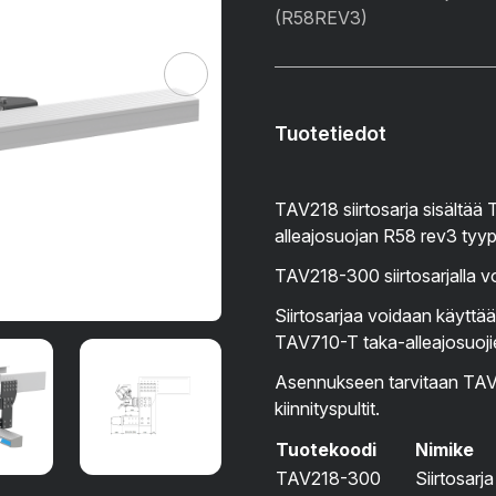
(R58REV3)
Tuotetiedot
TAV218 siirtosarja sisältää
alleajosuojan R58 rev3 tyy
TAV218-300 siirtosarjalla v
Siirtosarjaa voidaan käytt
TAV710-T taka-alleajosuoj
Asennukseen tarvitaan TAV71
kiinnityspultit.
Tuotekoodi
Nimike
TAV218-300
Siirtosa