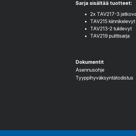
Sarja sisältää tuotteet:
2x TAV217-3 jatkov
TAV215 kiinnikelevyt
TAV213-2 tukilevyt
TAV219 pulttisarja
Dokumentit
Asennusohje
Tyyppihyväksyntätodistus