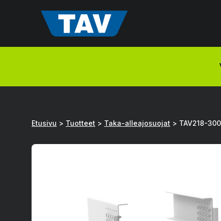
Hyppää
sisältöön
Etusivu
>
Tuotteet
>
Taka-alleajosuojat
>
TAV218-300 