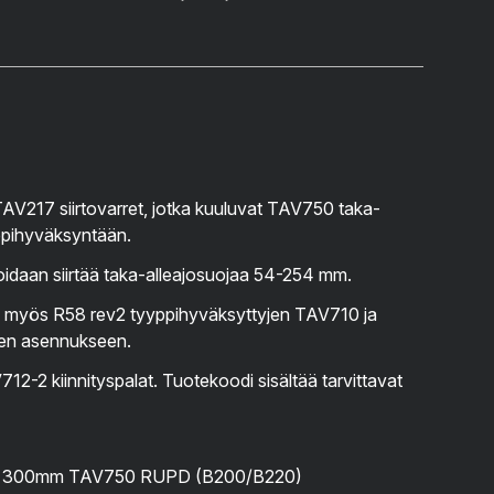
 TAV217 siirtovarret, jotka kuuluvat TAV750 taka-
ppihyväksyntään.
oidaan siirtää taka-alleajosuojaa 54-254 mm.
ää myös R58 rev2 tyyppihyväksyttyjen TAV710 ja
ien asennukseen.
2-2 kiinnityspalat. Tuotekoodi sisältää tarvittavat
rja 300mm TAV750 RUPD (B200/B220)