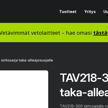
Tuotteet
Yritys
Uu
Vetävimmät vetolaitteet – hae omasi
tästä
siirtosarja taka-alleajosuojalle
TAV218-30
taka-allea
TAV218-300 siirtosarjalla v