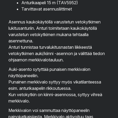
Anturikaapeli 15 m (TAV5952)
Tarvittavat asennusliittimet
Asennus kaukokäytöllä varustetun vetokytkimen
lukitusanturiin. Anturi toimitetaan kaukokäytöllä
varustetun vetokytkimen mukana tehtaalla
asennettuna.
Anturi tunnistaa turvalukitusnastan liikkeestä
vetokytkimen auki/kiinni -asennon ja välittää tiedon
ohjaamon merkkivalotauluun.
Auki-asento sytyttää punaisen merkkivalon
näyttöpaneeliin.
Punainen merkkivalo syttyy myös vikatilanteessa
esim. anturikaapelin rikkoutuessa.
Kun vetokytkin on kiinni-asennossa, syttyy vihreä
merkkivalo.
Merkkivalon voi sammuttaa näyttöpaneelin
painokatkaisijasta. Merkkivalo aktivoituu taas