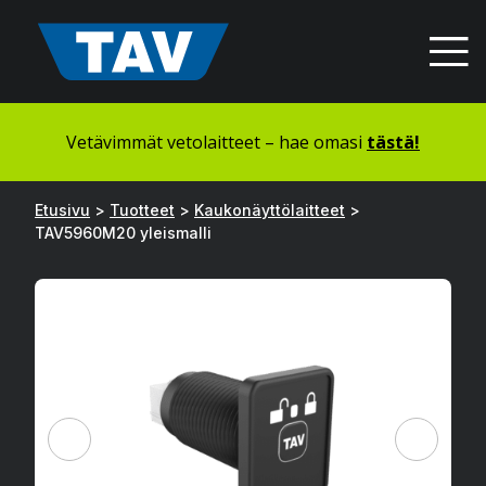
Hyppää
sisältöön
Vetävimmät vetolaitteet – hae omasi
tästä!
Etusivu
>
Tuotteet
>
Kaukonäyttölaitteet
>
TAV5960M20 yleismalli