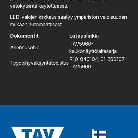
vetokytkintä käytettäessä.
LED-valojen kirkkaus säätyy ympäristön valoisuuden
mukaan automaattisesti.
Dokumentit
Latauslinkki
TAV5960-
Asennusohje
kaukonäyttölaitesarja
R10-040104-01-260107-
Tyyppihyväksyntätodistus
TAV5960