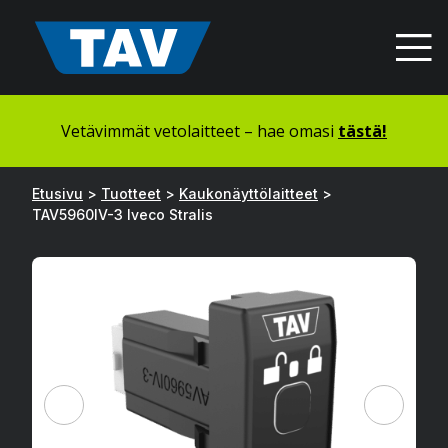
Hyppää
sisältöön
Vetävimmät vetolaitteet – hae omasi
tästä!
Etusivu
>
Tuotteet
>
Kaukonäyttölaitteet
>
TAV5960IV-3 Iveco Stralis