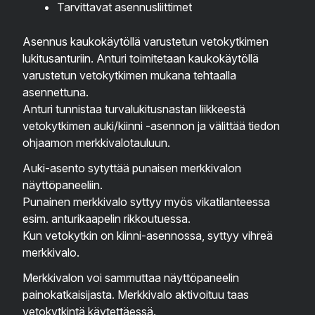
Tarvittavat asennusliittimet
Asennus kaukokäytöllä varustetun vetokytkimen
lukitusanturiin. Anturi toimitetaan kaukokäytöllä
varustetun vetokytkimen mukana tehtaalla
asennettuna.
Anturi tunnistaa turvalukitusnastan liikkeestä
vetokytkimen auki/kiinni -asennon ja välittää tiedon
ohjaamon merkkivalotauluun.
Auki-asento sytyttää punaisen merkkivalon
näyttöpaneeliin.
Punainen merkkivalo syttyy myös vikatilanteessa
esim. anturikaapelin rikkoutuessa.
Kun vetokytkin on kiinni-asennossa, syttyy vihreä
merkkivalo.
Merkkivalon voi sammuttaa näyttöpaneelin
painokatkaisijasta. Merkkivalo aktivoituu taas
vetokytkintä käytettäessä.