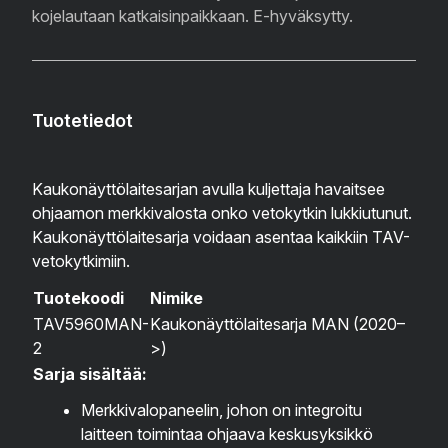
kojelautaan katkaisinpaikkaan. E-hyväksytty.
Tuotetiedot
Kaukonäyttölaitesarjan avulla kuljettaja havaitsee
ohjaamon merkkivalosta onko vetokytkin lukkiutunut.
Kaukonäyttölaitesarja voidaan asentaa kaikkiin TAV-
vetokytkimiin.
Tuotekoodi
Nimike
TAV5960MAN-
Kaukonäyttölaitesarja MAN (2020–
2
>)
Sarja sisältää:
Merkkivalopaneelin, johon on integroitu
laitteen toimintaa ohjaava keskusyksikkö