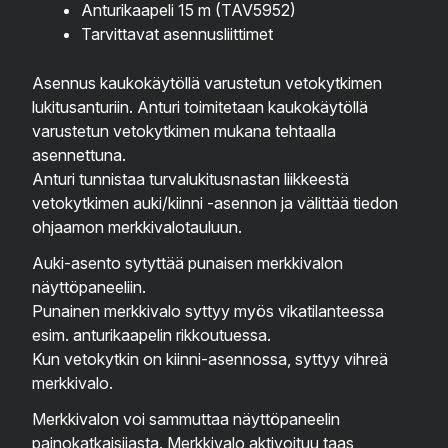
Anturikaapeli 15 m (TAV5952)
Tarvittavat asennusliittimet
Asennus kaukokäytöllä varustetun vetokytkimen
lukitusanturiin. Anturi toimitetaan kaukokäytöllä
varustetun vetokytkimen mukana tehtaalla
asennettuna.
Anturi tunnistaa turvalukitusnastan liikkeestä
vetokytkimen auki/kiinni -asennon ja välittää tiedon
ohjaamon merkkivalotauluun.
Auki-asento sytyttää punaisen merkkivalon
näyttöpaneeliin.
Punainen merkkivalo syttyy myös vikatilanteessa
esim. anturikaapelin rikkoutuessa.
Kun vetokytkin on kiinni-asennossa, syttyy vihreä
merkkivalo.
Merkkivalon voi sammuttaa näyttöpaneelin
painokatkaisijasta. Merkkivalo aktivoituu taas