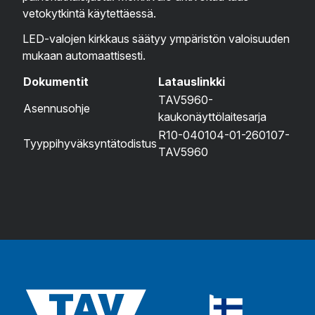
vetokytkintä käytettäessä.
LED-valojen kirkkaus säätyy ympäristön valoisuuden
mukaan automaattisesti.
Dokumentit
Latauslinkki
TAV5960-
Asennusohje
kaukonäyttölaitesarja
R10-040104-01-260107-
Tyyppihyväksyntätodistus
TAV5960