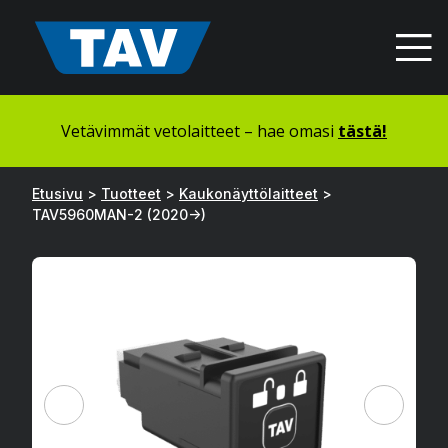
Hyppää
sisältöön
Vetävimmät vetolaitteet – hae omasi
tästä!
Etusivu
>
Tuotteet
>
Kaukonäyttölaitteet
>
TAV5960MAN-2 (2020->)