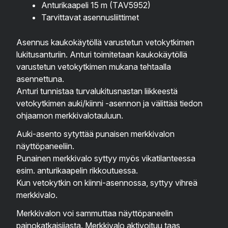
Anturikaapeli 15 m (TAV5952)
Tarvittavat asennusliittimet
Asennus kaukokäytöllä varustetun vetokytkimen
lukitusanturiin. Anturi toimitetaan kaukokäytöllä
varustetun vetokytkimen mukana tehtaalla
asennettuna.
Anturi tunnistaa turvalukitusnastan liikkeestä
vetokytkimen auki/kiinni -asennon ja välittää tiedon
ohjaamon merkkivalotauluun.
Auki-asento sytyttää punaisen merkkivalon
näyttöpaneeliin.
Punainen merkkivalo syttyy myös vikatilanteessa
esim. anturikaapelin rikkoutuessa.
Kun vetokytkin on kiinni-asennossa, syttyy vihreä
merkkivalo.
Merkkivalon voi sammuttaa näyttöpaneelin
painokatkaisijasta. Merkkivalo aktivoituu taas