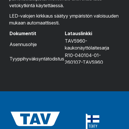
vetokytkintä käytettäessä.
LED-valojen kirkkaus säätyy ympäristön valoisuuden
mukaan automaattisesti.
Dokumentit
Latauslinkki
TAV5960-
Asennusohje
kaukonäyttölaitesarja
R10-040104-01-
Tyyppihyväksyntätodistus
260107-TAV5960