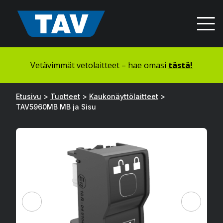
Hyppää
sisältöön
Vetävimmät vetolaitteet – hae omasi
tästä!
Etusivu
>
Tuotteet
>
Kaukonäyttölaitteet
>
TAV5960MB MB ja Sisu