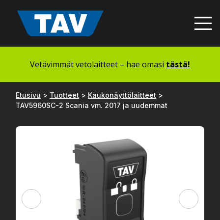
Hyppää
sisältöön
Vetävimmät vetolaitteet – hae omasi
tästä!
Etusivu
>
Tuotteet
>
Kaukonäyttölaitteet
>
TAV5960SC-2 Scania vm. 2017 ja uudemmat