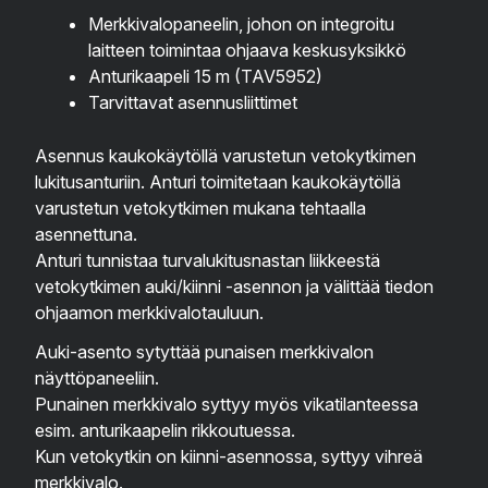
Merkkivalopaneelin, johon on integroitu
laitteen toimintaa ohjaava keskusyksikkö
Anturikaapeli 15 m (TAV5952)
Tarvittavat asennusliittimet
Asennus kaukokäytöllä varustetun vetokytkimen
lukitusanturiin. Anturi toimitetaan kaukokäytöllä
varustetun vetokytkimen mukana tehtaalla
asennettuna.
Anturi tunnistaa turvalukitusnastan liikkeestä
vetokytkimen auki/kiinni -asennon ja välittää tiedon
ohjaamon merkkivalotauluun.
Auki-asento sytyttää punaisen merkkivalon
näyttöpaneeliin.
Punainen merkkivalo syttyy myös vikatilanteessa
esim. anturikaapelin rikkoutuessa.
Kun vetokytkin on kiinni-asennossa, syttyy vihreä
merkkivalo.