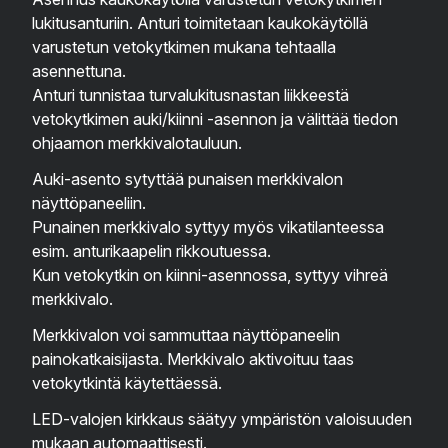
lukitusanturiin. Anturi toimitetaan kaukokäytöllä
varustetun vetokytkimen mukana tehtaalla
asennettuna.
Anturi tunnistaa turvalukitusnastan liikkeestä
vetokytkimen auki/kiinni -asennon ja välittää tiedon
ohjaamon merkkivalotauluun.
Auki-asento sytyttää punaisen merkkivalon
näyttöpaneeliin.
Punainen merkkivalo syttyy myös vikatilanteessa
esim. anturikaapelin rikkoutuessa.
Kun vetokytkin on kiinni-asennossa, syttyy vihreä
merkkivalo.
Merkkivalon voi sammuttaa näyttöpaneelin
painokatkaisijasta. Merkkivalo aktivoituu taas
vetokytkintä käytettäessä.
LED-valojen kirkkaus säätyy ympäristön valoisuuden
mukaan automaattisesti.