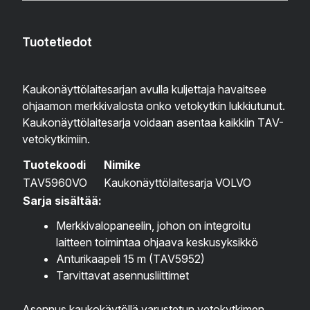
Tuotetiedot
Kaukonäyttölaitesarjan avulla kuljettaja havaitsee
ohjaamon merkkivalosta onko vetokytkin lukkiutunut.
Kaukonäyttölaitesarja voidaan asentaa kaikkiin TAV-
vetokytkimiin.
Tuotekoodi
Nimike
TAV5960VO
Kaukonäyttölaitesarja VOLVO
Sarja sisältää:
Merkkivalopaneelin, johon on integroitu
laitteen toimintaa ohjaava keskusyksikkö
Anturikaapeli 15 m (TAV5952)
Tarvittavat asennusliittimet
Asennus kaukokäytöllä varustetun vetokytkimen