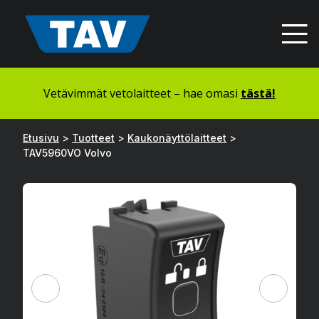
Hyppää
sisältöön
Vetävimmät vetolaitteet – hae omasi
tästä!
Etusivu
>
Tuotteet
>
Kaukonäyttölaitteet
>
TAV5960VO Volvo